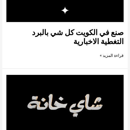
صنع في الكويت كل شي بالبرد
التغطية الاخبارية
قراءة المزيد »
شاي
خانة
التغطية
الاخبارية